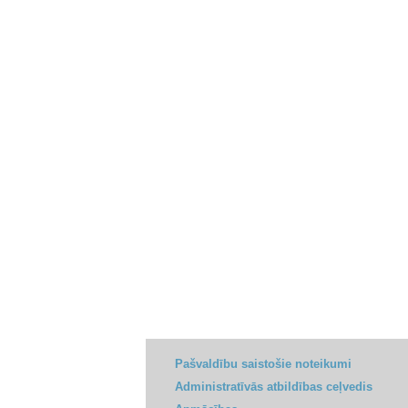
Pašvaldību saistošie noteikumi
Administratīvās atbildības ceļvedis