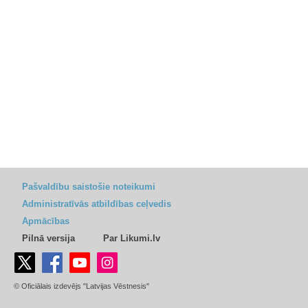
Pašvaldību saistošie noteikumi
Administratīvās atbildības ceļvedis
Apmācības
Pilnā versija
Par Likumi.lv
© Oficiālais izdevējs "Latvijas Vēstnesis"