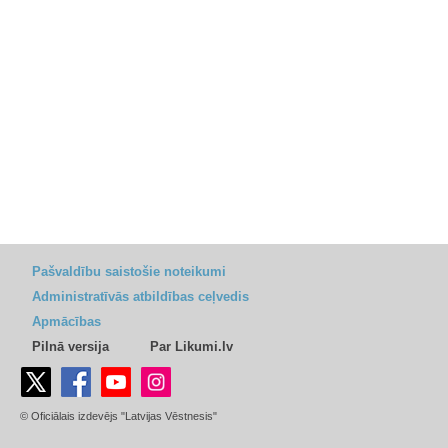
Pašvaldību saistošie noteikumi
Administratīvās atbildības ceļvedis
Apmācības
Pilnā versija
Par Likumi.lv
© Oficiālais izdevējs "Latvijas Vēstnesis"