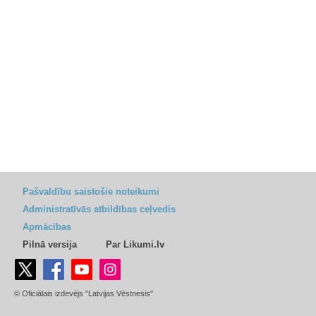
Pašvaldību saistošie noteikumi
Administratīvās atbildības ceļvedis
Apmācības
Pilnā versija
Par Likumi.lv
© Oficiālais izdevējs "Latvijas Vēstnesis"