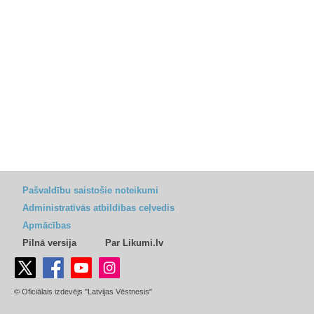
Pašvaldību saistošie noteikumi
Administratīvās atbildības ceļvedis
Apmācības
Pilnā versija
Par Likumi.lv
© Oficiālais izdevējs "Latvijas Vēstnesis"