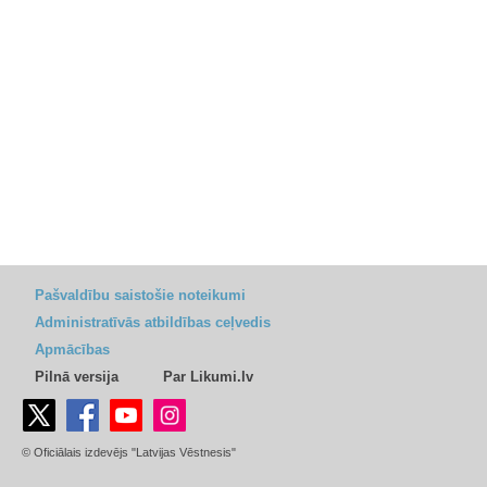
Pašvaldību saistošie noteikumi
Administratīvās atbildības ceļvedis
Apmācības
Pilnā versija
Par Likumi.lv
© Oficiālais izdevējs "Latvijas Vēstnesis"