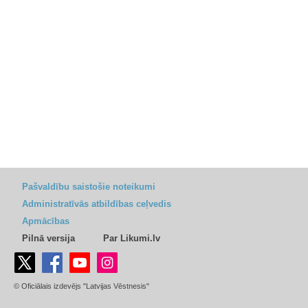
Pašvaldību saistošie noteikumi
Administratīvās atbildības ceļvedis
Apmācības
Pilnā versija
Par Likumi.lv
© Oficiālais izdevējs "Latvijas Vēstnesis"