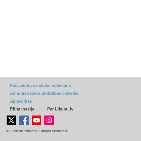
Pašvaldību saistošie noteikumi
Administratīvās atbildības ceļvedis
Apmācības
Pilnā versija
Par Likumi.lv
© Oficiālais izdevējs "Latvijas Vēstnesis"