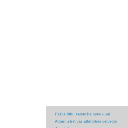
Pašvaldību saistošie noteikumi
Administratīvās atbildības ceļvedis