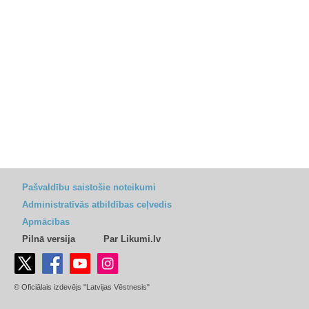
Pašvaldību saistošie noteikumi
Administratīvās atbildības ceļvedis
Apmācības
Pilnā versija
Par Likumi.lv
© Oficiālais izdevējs "Latvijas Vēstnesis"