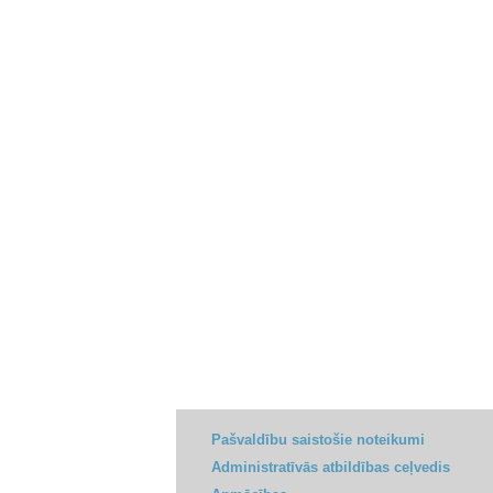
Pašvaldību saistošie noteikumi
Administratīvās atbildības ceļvedis