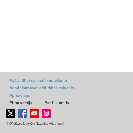
Pašvaldību saistošie noteikumi
Administratīvās atbildības ceļvedis
Apmācības
Pilnā versija
Par Likumi.lv
© Oficiālais izdevējs "Latvijas Vēstnesis"