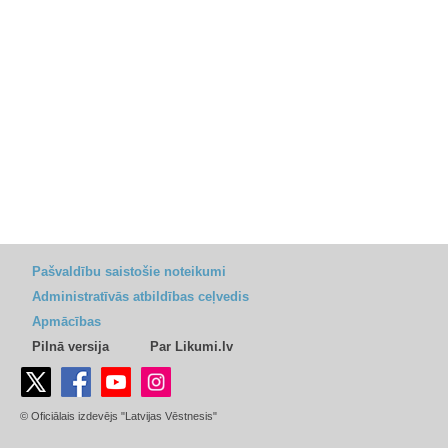
Pašvaldību saistošie noteikumi
Administratīvās atbildības ceļvedis
Apmācības
Pilnā versija
Par Likumi.lv
© Oficiālais izdevējs "Latvijas Vēstnesis"