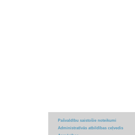
Pašvaldību saistošie noteikumi
Administratīvās atbildības ceļvedis