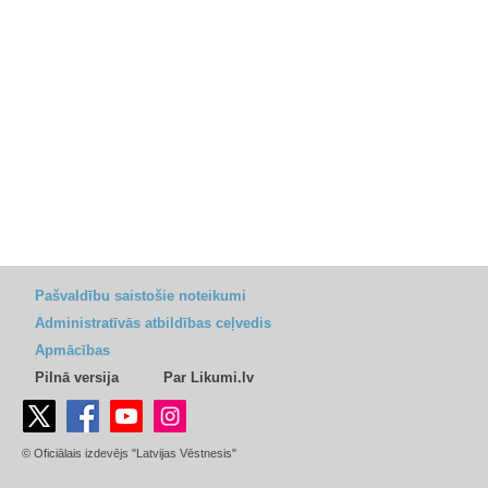
Pašvaldību saistošie noteikumi
Administratīvās atbildības ceļvedis
Apmācības
Pilnā versija
Par Likumi.lv
© Oficiālais izdevējs "Latvijas Vēstnesis"