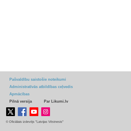
Pašvaldību saistošie noteikumi
Administratīvās atbildības ceļvedis
Apmācības
Pilnā versija
Par Likumi.lv
© Oficiālais izdevējs "Latvijas Vēstnesis"