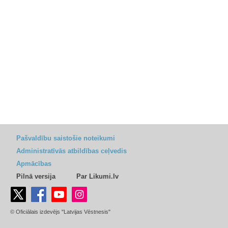
Pašvaldību saistošie noteikumi
Administratīvās atbildības ceļvedis
Apmācības
Pilnā versija
Par Likumi.lv
© Oficiālais izdevējs "Latvijas Vēstnesis"