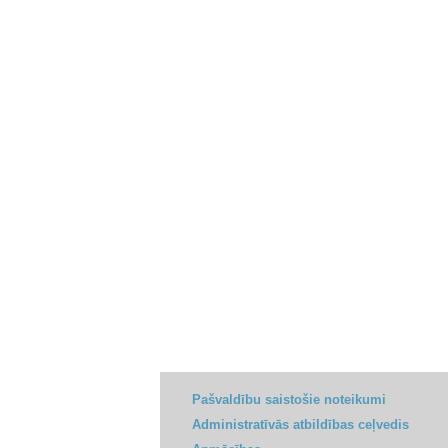
Pašvaldību saistošie noteikumi
Administratīvās atbildības ceļvedis