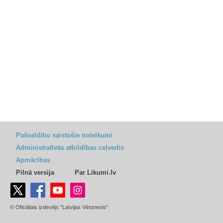
Pašvaldību saistošie noteikumi
Administratīvās atbildības ceļvedis
Apmācības
Pilnā versija
Par Likumi.lv
© Oficiālais izdevējs "Latvijas Vēstnesis"