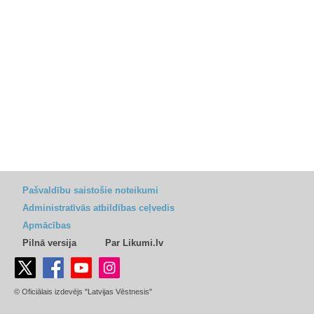
Pašvaldību saistošie noteikumi
Administratīvās atbildības ceļvedis
Apmācības
Pilnā versija
Par Likumi.lv
© Oficiālais izdevējs "Latvijas Vēstnesis"