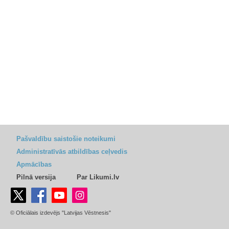
Pašvaldību saistošie noteikumi
Administratīvās atbildības ceļvedis
Apmācības
Pilnā versija
Par Likumi.lv
© Oficiālais izdevējs "Latvijas Vēstnesis"