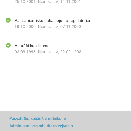
25.10.2001. likums
/
LV, 14.11.2001.
Par sabiedrisko pakalpojumu regulatoriem
19.10.2000. likums
/
LV, 07.11.2000.
Enerģētikas likums
03.09.1998. likums
/
LV, 22.09.1998.
Pašvaldību saistošie noteikumi
Administratīvās atbildības ceļvedis