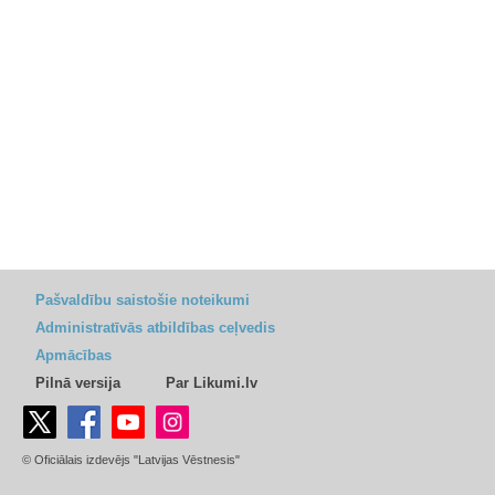
Pašvaldību saistošie noteikumi
Administratīvās atbildības ceļvedis
Apmācības
Pilnā versija
Par Likumi.lv
© Oficiālais izdevējs "Latvijas Vēstnesis"