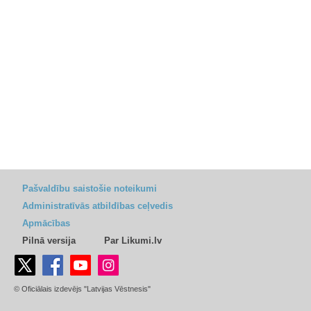
Pašvaldību saistošie noteikumi
Administratīvās atbildības ceļvedis
Apmācības
Pilnā versija
Par Likumi.lv
© Oficiālais izdevējs "Latvijas Vēstnesis"