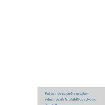
Pašvaldību saistošie noteikumi
Administratīvās atbildības ceļvedis