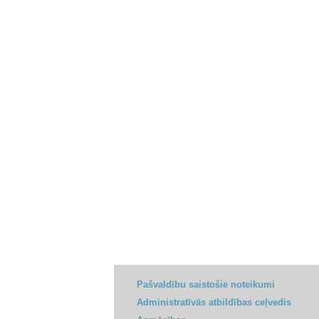
Pašvaldību saistošie noteikumi
Administratīvās atbildības ceļvedis