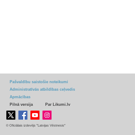
Pašvaldību saistošie noteikumi
Administratīvās atbildības ceļvedis
Apmācības
Pilnā versija
Par Likumi.lv
© Oficiālais izdevējs "Latvijas Vēstnesis"