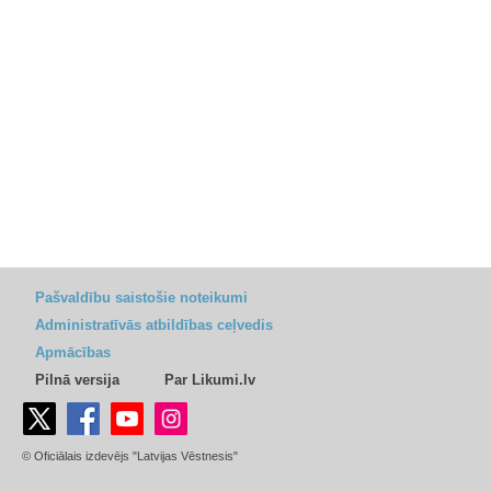
Pašvaldību saistošie noteikumi
Administratīvās atbildības ceļvedis
Apmācības
Pilnā versija
Par Likumi.lv
© Oficiālais izdevējs "Latvijas Vēstnesis"