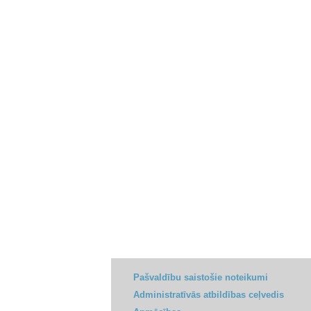
Pašvaldību saistošie noteikumi
Administratīvās atbildības ceļvedis