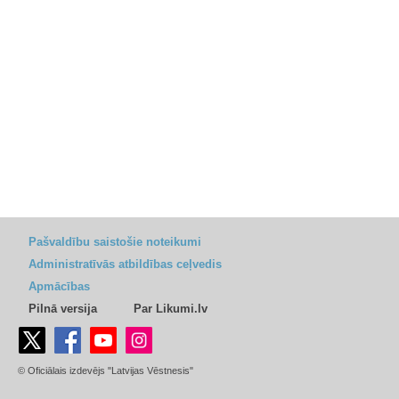
Pašvaldību saistošie noteikumi
Administratīvās atbildības ceļvedis
Apmācības
Pilnā versija
Par Likumi.lv
© Oficiālais izdevējs "Latvijas Vēstnesis"