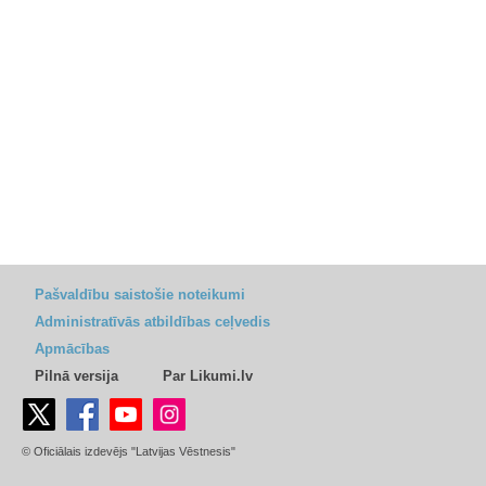
Pašvaldību saistošie noteikumi
Administratīvās atbildības ceļvedis
Apmācības
Pilnā versija
Par Likumi.lv
© Oficiālais izdevējs "Latvijas Vēstnesis"