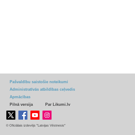
Pašvaldību saistošie noteikumi
Administratīvās atbildības ceļvedis
Apmācības
Pilnā versija
Par Likumi.lv
© Oficiālais izdevējs "Latvijas Vēstnesis"