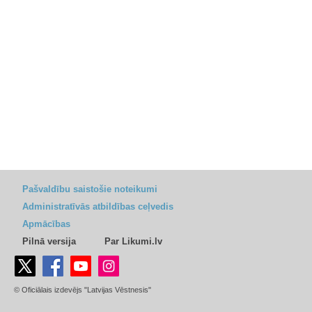
Pašvaldību saistošie noteikumi
Administratīvās atbildības ceļvedis
Apmācības
Pilnā versija
Par Likumi.lv
© Oficiālais izdevējs "Latvijas Vēstnesis"