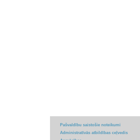
Pašvaldību saistošie noteikumi
Administratīvās atbildības ceļvedis