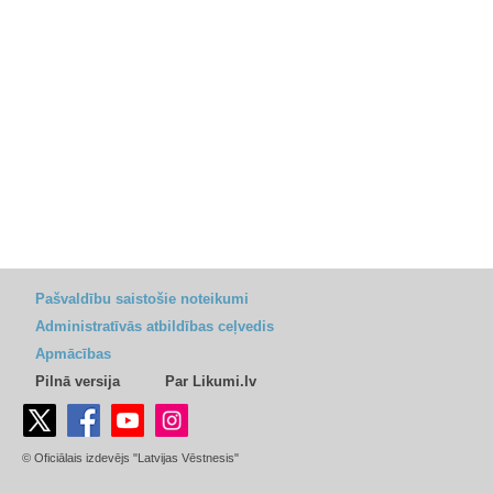
Pašvaldību saistošie noteikumi
Administratīvās atbildības ceļvedis
Apmācības
Pilnā versija
Par Likumi.lv
© Oficiālais izdevējs "Latvijas Vēstnesis"