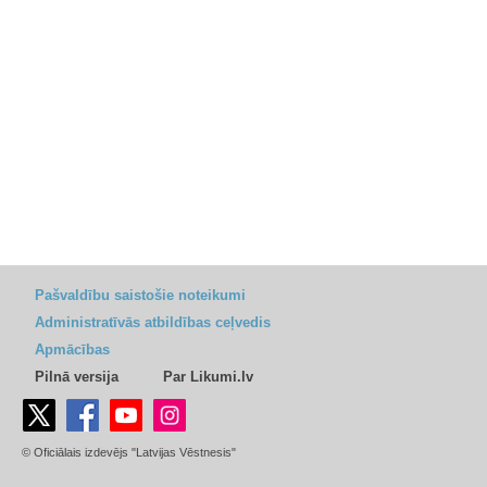
Pašvaldību saistošie noteikumi
Administratīvās atbildības ceļvedis
Apmācības
Pilnā versija
Par Likumi.lv
© Oficiālais izdevējs "Latvijas Vēstnesis"