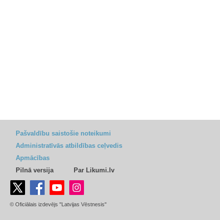
Pašvaldību saistošie noteikumi
Administratīvās atbildības ceļvedis
Apmācības
Pilnā versija
Par Likumi.lv
© Oficiālais izdevējs "Latvijas Vēstnesis"