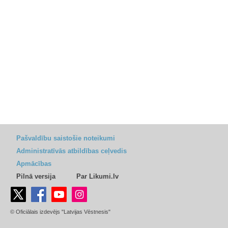
Pašvaldību saistošie noteikumi
Administratīvās atbildības ceļvedis
Apmācības
Pilnā versija
Par Likumi.lv
© Oficiālais izdevējs "Latvijas Vēstnesis"