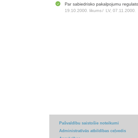
Par sabiedrisko pakalpojumu regulat
19.10.2000. likums
/
LV, 07.11.2000.
Pašvaldību saistošie noteikumi
Administratīvās atbildības ceļvedis