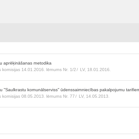
fu aprēķināšanas metodika
 komisijas 14.01.2016. lēmums Nr. 1/2
/
LV, 18.01.2016.
ību "Saulkrastu komunālserviss" ūdenssaimniecības pakalpojumu tarifie
 komisijas 08.05.2013. lēmums Nr. 77
/
LV, 14.05.2013.