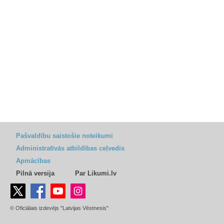
Pašvaldību saistošie noteikumi
Administratīvās atbildības ceļvedis
Apmācības
Pilnā versija
Par Likumi.lv
© Oficiālais izdevējs "Latvijas Vēstnesis"