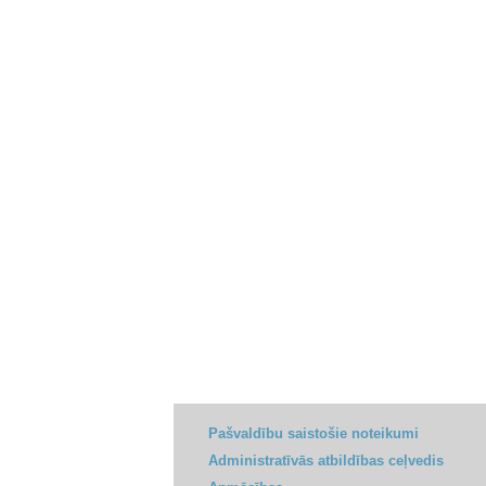
Pašvaldību saistošie noteikumi
Administratīvās atbildības ceļvedis