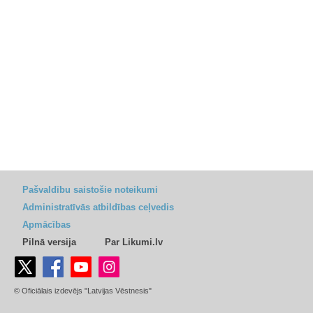
Pašvaldību saistošie noteikumi
Administratīvās atbildības ceļvedis
Apmācības
Pilnā versija
Par Likumi.lv
© Oficiālais izdevējs "Latvijas Vēstnesis"