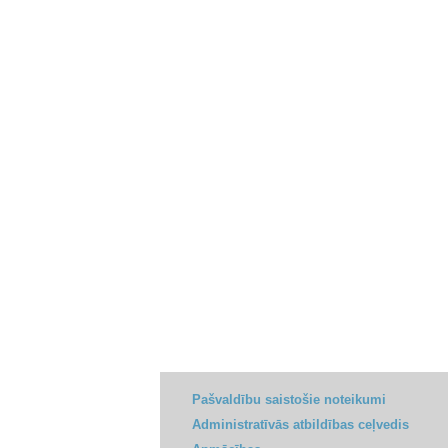
Pašvaldību saistošie noteikumi
Administratīvās atbildības ceļvedis