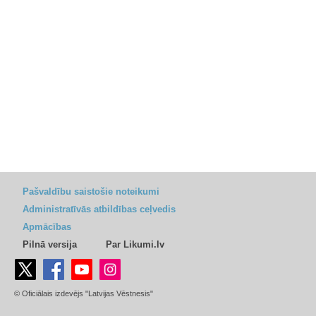
Pašvaldību saistošie noteikumi
Administratīvās atbildības ceļvedis
Apmācības
Pilnā versija
Par Likumi.lv
© Oficiālais izdevējs "Latvijas Vēstnesis"