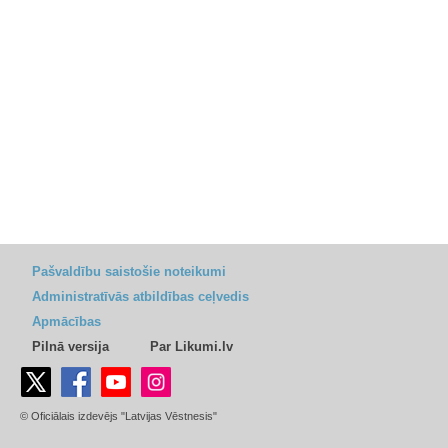
Pašvaldību saistošie noteikumi
Administratīvās atbildības ceļvedis
Apmācības
Pilnā versija
Par Likumi.lv
© Oficiālais izdevējs "Latvijas Vēstnesis"