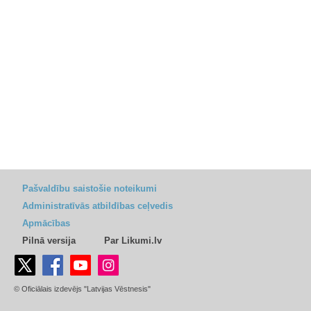
Pašvaldību saistošie noteikumi
Administratīvās atbildības ceļvedis
Apmācības
Pilnā versija
Par Likumi.lv
© Oficiālais izdevējs "Latvijas Vēstnesis"