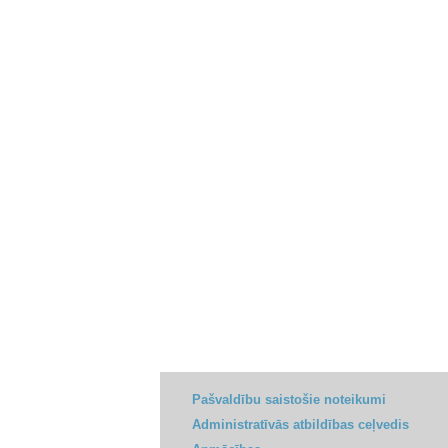
Pašvaldību saistošie noteikumi
Administratīvās atbildības ceļvedis