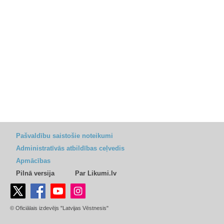
Pašvaldību saistošie noteikumi
Administratīvās atbildības ceļvedis
Apmācības
Pilnā versija
Par Likumi.lv
© Oficiālais izdevējs "Latvijas Vēstnesis"