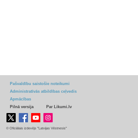
Pašvaldību saistošie noteikumi
Administratīvās atbildības ceļvedis
Apmācības
Pilnā versija
Par Likumi.lv
© Oficiālais izdevējs "Latvijas Vēstnesis"