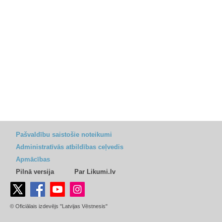
Pašvaldību saistošie noteikumi
Administratīvās atbildības ceļvedis
Apmācības
Pilnā versija
Par Likumi.lv
© Oficiālais izdevējs "Latvijas Vēstnesis"